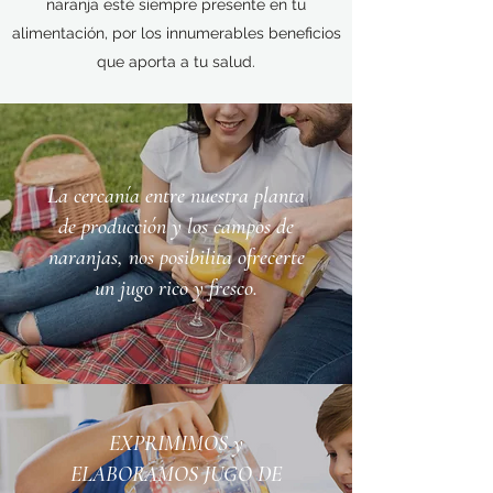
naranja esté siempre presente en tu
alimentación, por los innumerables beneficios
que aporta a tu salud.
La cercanía entre nuestra planta
de producción y los campos de
naranjas, nos posibilita ofrecerte
un jugo rico y fresco.
EXPRIMIMOS y
ELABORAMOS JUGO DE